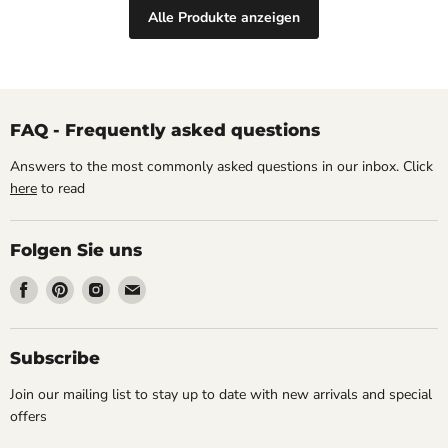
Alle Produkte anzeigen
FAQ - Frequently asked questions
Answers to the most commonly asked questions in our inbox. Click
here
to read
Folgen Sie uns
Finden
Finden
Finden
Finden
Sie
Sie
Sie
Sie
uns
uns
uns
uns
auf
auf
auf
auf
Subscribe
Facebook
Pinterest
Instagram
Email
Join our mailing list to stay up to date with new arrivals and special
offers