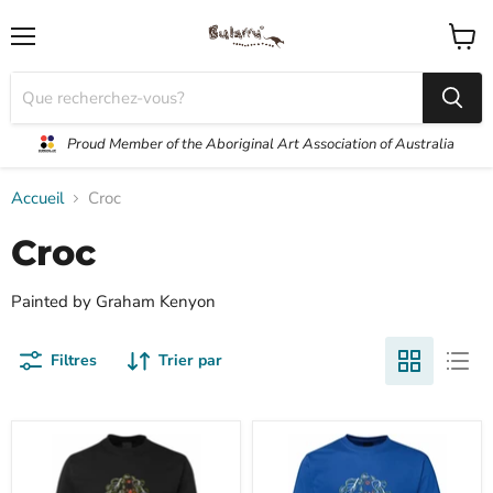
Menu
Voir
le
panier
Proud Member of the Aboriginal Art Association of Australia
Accueil
Croc
Croc
Painted by Graham Kenyon
Filtres
Trier par