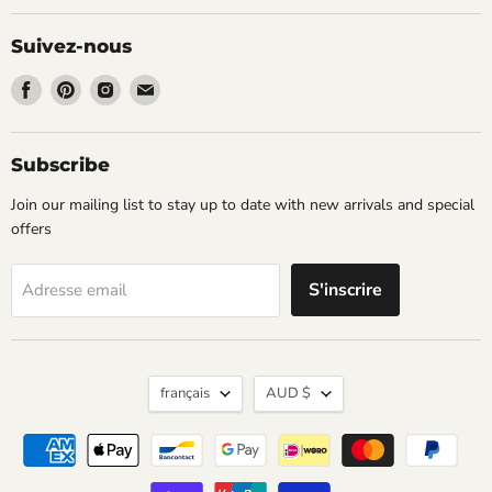
Suivez-nous
Trouvez-
Trouvez-
Trouvez-
Trouvez-
nous
nous
nous
nous
sur
sur
sur
sur
Facebook
Pinterest
Instagram
Email
Subscribe
Join our mailing list to stay up to date with new arrivals and special
offers
S'inscrire
Adresse email
Langue
Devise
français
AUD $