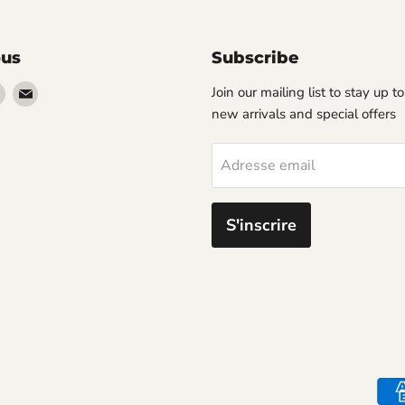
ous
Subscribe
vez-
Trouvez-
Trouvez-
Join our mailing list to stay up t
s
nous
nous
new arrivals and special offers
sur
sur
erest
Instagram
Email
Adresse email
S'inscrire