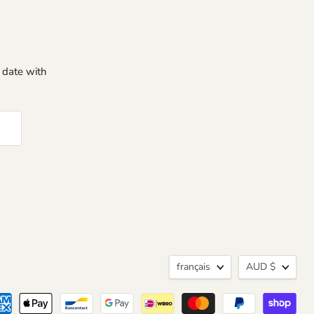
o date with
Langue
Devise
français
AUD $