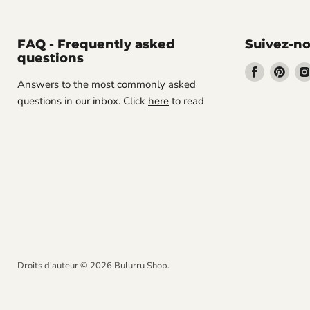
FAQ - Frequently asked
Suivez-n
questions
Trouvez-
Trou
Answers to the most commonly asked
nous
nou
questions in our inbox. Click
here
to read
sur
sur
Facebook
Pint
Droits d'auteur © 2026 Bulurru Shop.