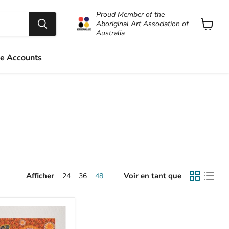
Proud Member of the
Aboriginal Art Association of
Australia
Voir
le
panier
e Accounts
Afficher
Voir en tant que
24
36
48